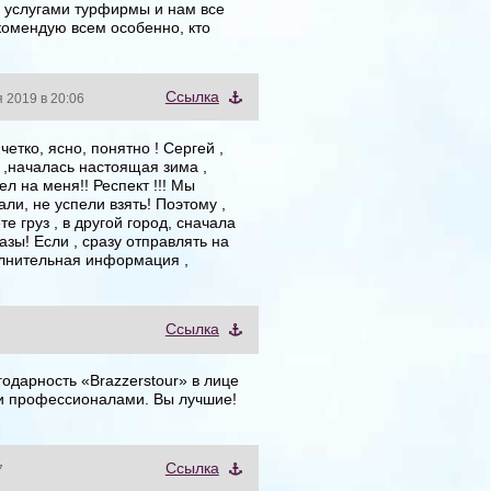
я услугами турфирмы и нам все
комендую всем особенно, кто
Cсылка
 2019 в 20:06
четко, ясно, понятно ! Сергей ,
й ,началась настоящая зима ,
ел на меня!! Респект !!! Мы
али, не успели взять! Поэтому ,
те груз , в другой город, сначала
азы! Если , сразу отправлять на
полнительная информация ,
Cсылка
одарность «Brazzerstour» в лице
ми профессионалами. Вы лучшие!
Cсылка
7