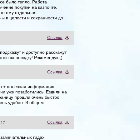
се было тепло. Работа
учение покупки на казпочте.
что ему отдельная
ны в целости и сохранности до
Cсылка
 подскажут и доступно расскажут
гею за поездку! Рекомендую;)
Cсылка
ко + полезная информация.
ни уже позаботились. Ездили на
границу прошли очень быстро.
очень удобно. В общем
Cсылка
:17
о замечательных гидах