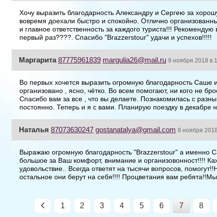
Хочу выразить благодарность Александру и Сергею за хорошу
вовремя доехали быстро и спокойно. Отлично организованны
и главное ответственность за каждого туриста!!! Рекомендую 
первый раз????. Спасибо "Brazzerstour" удачи и успехов!!!!!
Маргарита
87775961839
margulia26@mail.ru
9 ноября 2018 в 
Во первых хочется выразить огромную благодарность Саше и
организовано , ясно, чётко. Во всем помогают, ни кого не бро
Спасибо вам за все , что вы делаете. Познакомилась с разн
постоянно. Теперь и я с вами. Планирую поездку в декабре н
Наталья
87073630247
gostanatalya@gmail.com
8 ноября 2018
Выражаю огромную благодарность "Brazzerstour" а именно С
большое за Ваш комфорт, внимание и организовонност!!!! Ка
удовольствие.. Всегда ответят на тысячи вопросов, помогут!!
остальное они берут на себя!!!! Процветания вам ребята!!Мы
1
2
3
4
5
6
7
8