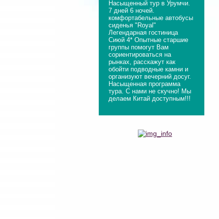
Насыщенный тур в Урумчи.
7 дней 6 ночей.
комфортабельные автобусы
сиденья "Royal"
Легендарная гостиница
Сиюй 4* Опытные старшие
группы помогут Вам
сориентироваться на
рынках, расскажут как
обойти подводные камни и
организуют вечерний досуг.
Насыщенная программа
тура. С нами не скучно! Мы
делаем Китай доступным!!!