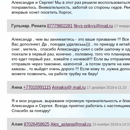
Александре и Сергее! Мы в этот раз решили воспользоватьс
понравилось. Внимательность, заботой со стороны гидов. Ре
впервые хочет посетить Хоргос.
Гульнар. Рената
87779802281
fikys-prikys@mail.ru
17 января
Александр , чем вы занимаетесь - это ваше призвание !!! Все 
Вас дополняет. Да , поездка удаласььь))) , по приезду в кита
снег , метель , спасибо Александру-снял с себя шапочку и од
поехали в первый раз, конечно , половину, того что планиров
кто едет первый раз , езжайте с ночевой!!! Если вы отправляе
отправьте через таможню, казпочтой , а потом грузите на кам
камазы , то выйдет очень дорого !!! Если кому то ,нужна до
можете позвонить, на работе трубку не беру!
Анна
+77015991115
Annaksi@ mail.ru
17 декабря 2018 в 11:10
Я и мои родные, выражаем огромную признательность и благ
Александра и Сергея. Всегда приятно работать с настоящи
Спасибо за поездку!
Алия
87026458625
Ales_astana@mail.ru
15 ноября 2018 в 14:3