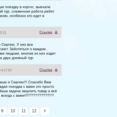
ю поездку в хоргос, выехали
й тур, слаженная работа ребят
всем, особенно кто едет в
Cсылка
15:11
 Сергею. У них все
сают. Заботяться о каждом .
ыми людьми, многие из них ездят
а двух дневный тур.
Cсылка
 в 17:52
аше и Сергею!!! Спасибо Вам
ждая поездка с вами это просто
Наша задача закупить товар а всё
 всегда с вами!!!!????????????
9
10
11
12