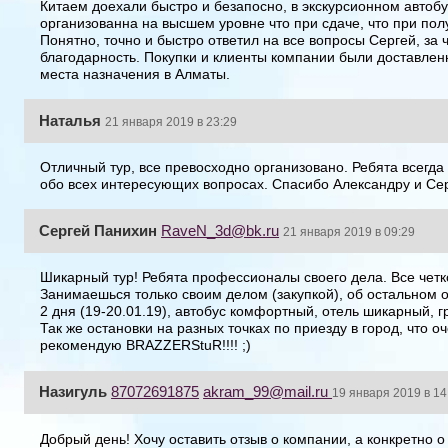
Китаем доехали быстро и безапосно, в экскурсионном автобу
организованна на высшем уровне что при сдаче, что при пол
Понятно, точно и быстро ответил на все вопросы Сергей, за 
благодарность. Покупки и клиенты компании были доставлен
места назначения в Алматы.
Наталья
21 января 2019 в 23:29
Отличный тур, все превосходно организовано. Ребята всегда
обо всех интересующих вопросах. Спасибо Александру и Сер
Сергей Панихин
RaveN_3d@bk.ru
21 января 2019 в 09:29
Шикарный тур! Ребята профессионалы своего дела. Все чет
Занимаешься только своим делом (закупкой), об остальном о
2 дня (19-20.01.19), автобус комфортный, отель шикарный, 
Так же остановки на разных точках по приезду в город, что 
рекомендую BRAZZERStuR!!!! ;)
Назигуль
87072691875
akram_99@mail.ru
19 января 2019 в 14
Добрый день! Хочу оставить отзыв о компании, а конкретно 