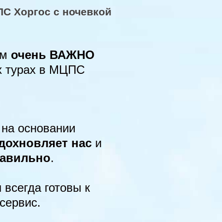
ПС Хоргос с ночевкой
ам
очень ВАЖНО
х турах в МЦПС
 на основании
дохновляет нас
и
равильно
.
 всегда готовы к
сервис.