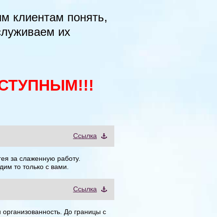
м клиентам понять,
аслуживаем их
СТУПНЫМ!!!
Cсылка
ея за слаженную работу.
им то только с вами.
Cсылка
и организованность. До границы с