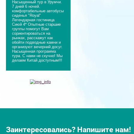
Насыщенный тур в Урумчи.
7 дней 6 ночей.
комфортабельные автобусы
сиденья "Royal"
Легендарная гостиница
Сиюй 4* Опытные старшие
группы помогут Вам
сориентироваться на
рынках, расскажут как
обойти подводные камни и
организуют вечерний досуг.
Насыщенная программа
тура. С нами не скучно! Мы
делаем Китай доступным!!!
Заинтересовались? Напишите нам!